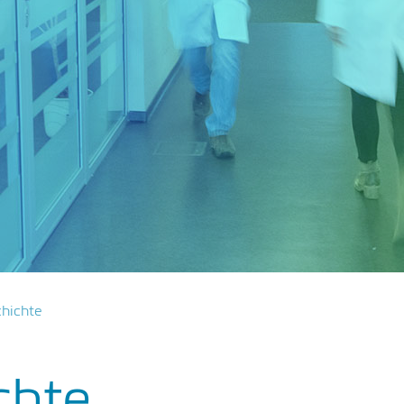
hichte
chte